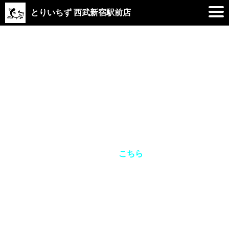
とりいちず 西武新宿駅前店
2020.11.24
忘年会ご予約受付中！
今年も
忘年会のご予約
が始まりました！
忘年会にぴったりな各種コースをご用意しております。
ご予約は
こちら
少人数～団体様まで大歓迎！！
※宴会
最大50名様迄
可能
美味しい鶏料理で年納めを♪