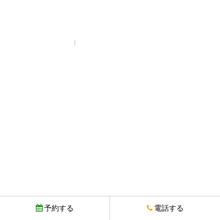
プライバシーポリシー
© Copyright とりいちず酒場 西武新宿駅前店. All rights reserved.
予約する
電話する