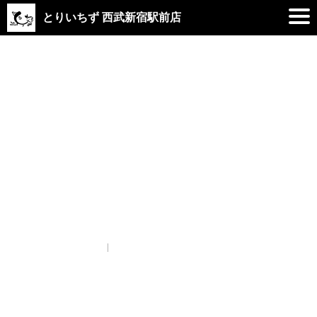
とりいちず 西武新宿駅前店
2020.02.15
test
test
プライバシーポリシー
© Copyright とりいちず酒場 西武新宿駅前店. All rights reserved.