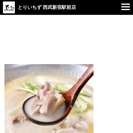
とりいちず 西武新宿駅前店
2020.10.27
202010_4w_toriichizu