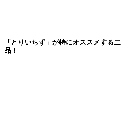
100名様まで対応させて頂きます!!
大人数でのご宴会は是非お任せくださいませ。
「とりいちず」が特にオススメする二
品！
【 水炊き １人前980円 】
鶏のガラをふんだんに使いじっくり炊いて造った濃厚白濁
スープの水炊きは、
白く濁ったそのスープに鶏肉の栄養がたっぷりと含まれて
いるため、美肌作りに必須のコラーゲンもたっぷりと含ん
でおり、ぷるぷるとお肌に潤いを与えてくれます。
〆の雑炊や、ラーメン、うどんなどもございますので、最