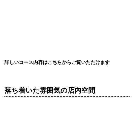
全20品食べ放題で、お値段はなんと、1800円（税込）！こ
こまでリーズナブルな食べ放題はなかなかないですよね!!
アルコール付きの飲み放題が+1500円で追加できますの
で、歓送迎会やご友人との飲み会など、様々なシーンで是
非ご利用ください。
詳しいコース内容はこちらからご覧いただけます
落ち着いた雰囲気の店内空間
掘り炬燵タイプのお席は、貸切り時30名～50名様でのご利
用が可能です。
また、広々としたテーブル席での貸切り宴会は、50名様～