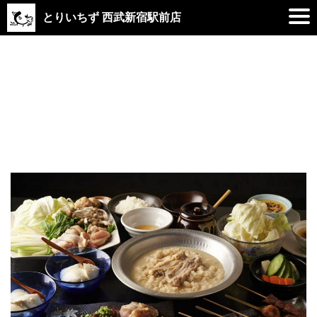
とりいちず 西武新宿駅前店
2019.02.08
とりいちず制ぬ新宿駅前店は、毎日料
理も飲み物も安い！