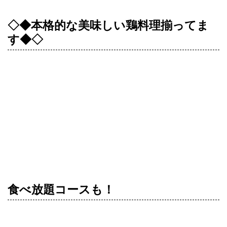
◇◆本格的な美味しい鶏料理揃ってま
す◆◇
リーズナブルなのに高クオリティな鶏料理が楽しめる「と
りいちず」では、厳選した国産鶏を使用し、ついついお酒
に手が伸びてしまう美味しい料理を豊富にご用意していま
す。
2h飲み放題・3h飲み放題から選べる
宴会コース
食べ放題コースも！
【２h飲み放題付き】