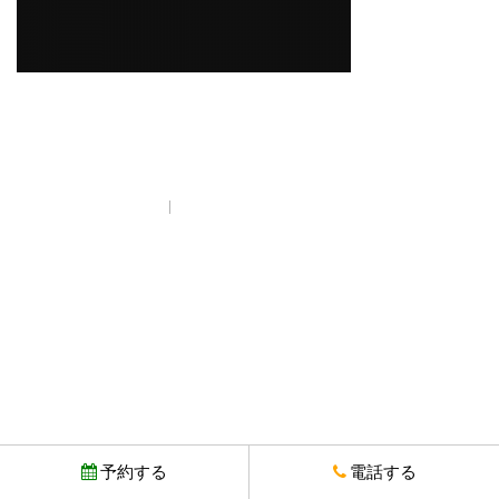
プライバシーポリシー
© Copyright とりいちず酒場 西武新宿駅前店. All rights reserved.
予約する
電話する