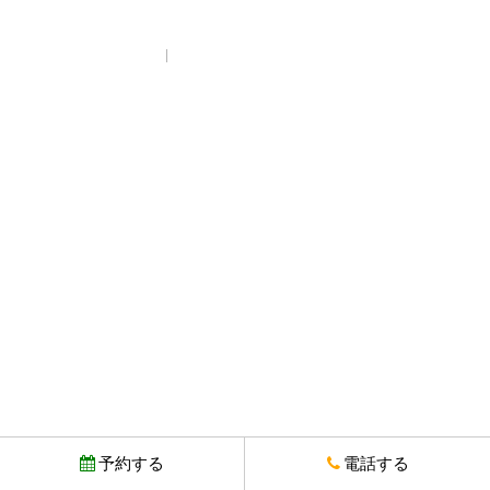
プライバシーポリシー
© Copyright とりいちず酒場 西武新宿駅前店. All rights reserved.
予約する
電話する