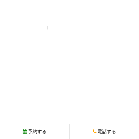
プライバシーポリシー
© Copyright とりいちず酒場 西武新宿駅前店. All rights reserved.
予約する
電話する